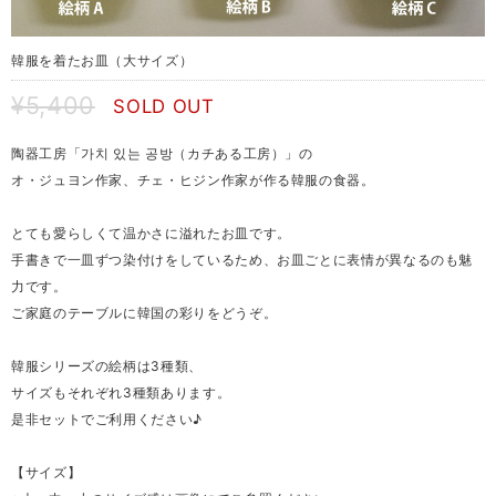
韓服を着たお皿（大サイズ）
¥5,400
SOLD OUT
陶器工房「가치 있는 공방（カチある工房）」の
オ・ジュヨン作家、チェ・ヒジン作家が作る韓服の食器。
とても愛らしくて温かさに溢れたお皿です。
手書きで一皿ずつ染付けをしているため、お皿ごとに表情が異なるのも魅
力です。
ご家庭のテーブルに韓国の彩りをどうぞ。
韓服シリーズの絵柄は3種類、
サイズもそれぞれ3種類あります。
是非セットでご利用ください♪
【サイズ】