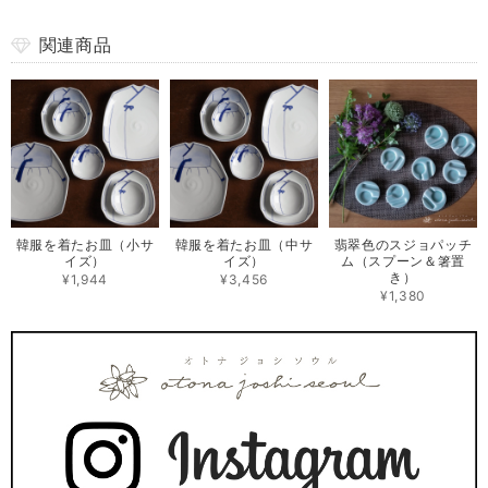
関連商品
韓服を着たお皿（小サ
韓服を着たお皿（中サ
翡翠色のスジョパッチ
イズ）
イズ）
ム（スプーン＆箸置
き）
¥1,944
¥3,456
¥1,380