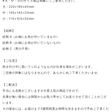
※大・中・小のサイズ感は画像にてご参照ください。
大：220×195×40mm
中：150×140×35mm
小：110×105×30mm
【絵柄】
絵柄 A（お袖にお色が付いているもの）
絵柄 B（お袖にお色が付いていないもの）
絵柄 C（男の子用）
【ご注意】
焼き付け中に黒いフシのようなものが出来る場合がございます。
ご交換の対象にはなりませんので、あらかじめご了承くださいませ。
【ご配送】
手元にも在庫がございますが大変人気の商品ですので、
在庫が無い場合には韓国からお取り寄せしてお送りさせて頂くことがござ
います。
その場合には、お届けまで3週間程度お時間を頂きますので予めご了承くだ