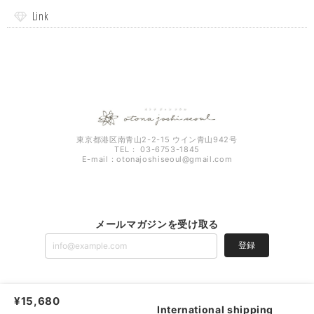
Link
東京都港区南青山2-2-15 ウイン青山942号
TEL： 03-6753-1845
E-mail：
otonajoshiseoul@gmail.com
メールマガジンを受け取る
登録
¥15,680
otona joshi seoul |
プライバシーポリシー
|
特定商取引法に基づく表記
International shipping