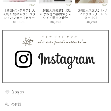
【韓国インテリア】大
【韓国人気雑貨】北欧
【韓国人気文具】レザ
人気！ 雲のカタチ スタ
風 手描きの雰囲気がカ
ーファブリックカレン
ンドハンガー 2カラー
ワイイ壁掛け時計
ダー 2021
¥13,980
¥6,980
¥6,280
Category
利川の食器