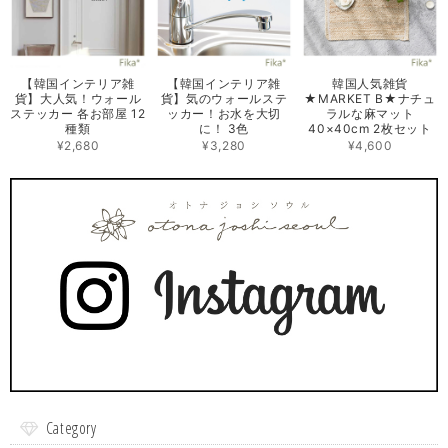
【韓国インテリア雑
【韓国インテリア雑
韓国人気雑貨
貨】大人気！ウォール
貨】気のウォールステ
★MARKET B★ナチュ
ステッカー 各お部屋 12
ッカー！お水を大切
ラルな麻マット
種類
に！ 3色
40×40cm 2枚セット
¥2,680
¥3,280
¥4,600
Category